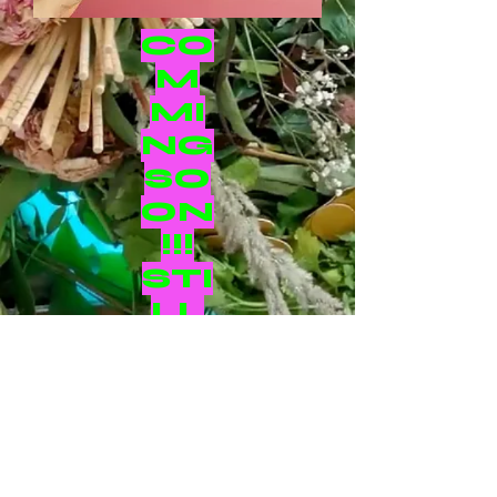
CO
M
MI
NG
SO
ON
!!!
STI
LL
UN
DE
R
CO
NS